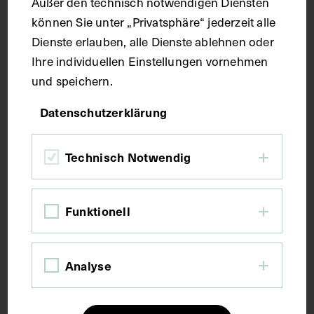
Außer den technisch notwendigen Diensten
können Sie unter „Privatsphäre“ jederzeit alle
Bildmaß 40,2 x 31,7 cm
Dienste erlauben, alle Dienste ablehnen oder
Ihre individuellen Einstellungen vornehmen
Kurzbeschreibung
und speichern.
Datenschutzerklärung
Korrespondierender Horizontalschnitt durch eine
Großhirnhemisphäre mit Hirnrinde (Cortex cerebri)
Technisch Notwendig
und weißer Substanz (Centrum semiovale).
Schlagwörter
Funktionell
Anatomie
Großhirn
Hirnrinde
Analyse
Lehrmittel