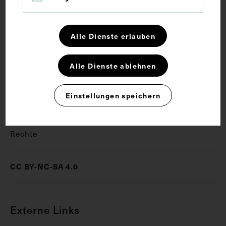
Schlagwörter
Alle Dienste erlauben
Hals-Nasen-Ohren-Heilkunde
Alle Dienste ablehnen
Mikrochirurgie
Versammlung
Einstellungen speichern
Zeitungsdruck
Rechte
CC BY-NC-SA 4.0
Externe Links