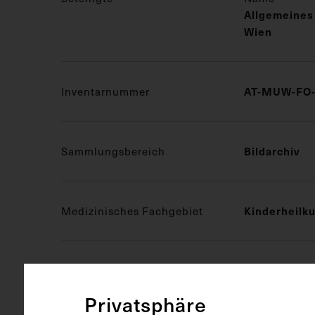
Allgemeines
Wien
AT-MUW-FO-
Inventarnummer
Bildarchiv
Sammlungsbereich
Kinderheilk
Medizinisches Fachgebiet
Fotografie (
Objektart
Privatsphäre