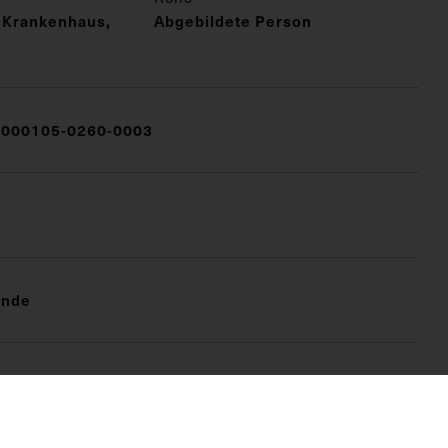
 Krankenhaus,
Abgebildete Person
000105-0260-0003
unde
FO)