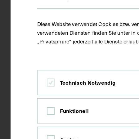
S/W Fotoal
Gegenstand
Diese Website verwendet Cookies bzw. ver
verwendeten Diensten finden Sie unter in 
1929 - 1930
Datierung
„Privatsphäre“ jederzeit alle Dienste erla
Wien
Ort
Technisch Notwendig
Karton, Papi
Material
Funktionell
Fotografie
Technik
Bildmaß: von
Maße