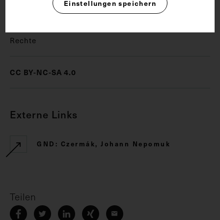
Einstellungen speichern
Laryngoskopie
Rechte
CC BY-NC-SA 4.0
Externe Links
GND: Czermák, Johann Nepomuk
Teilen