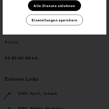
Alle Dienste ablehnen
Schlagwörter
Einstellungen speichern
Anatomie
Totenbett
Rechte
CC BY-NC-SA 4.0
Externe Links
GND: Hyrtl, Joseph
GND: Heller, Hermann