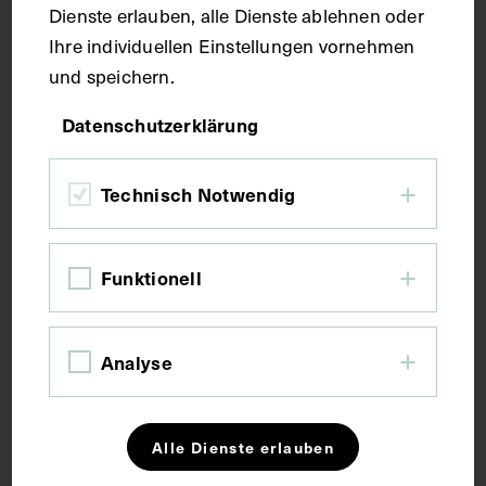
Dienste erlauben, alle Dienste ablehnen oder
Ihre individuellen Einstellungen vornehmen
Fotografie
und speichern.
Datenschutzerklärung
Maße
Technisch Notwendig
Bildmaß 7 x 10,2 cm
Bildmaß inkl. Untergrund 31,6 x 22,1 cm
Funktionell
Kurzbeschreibung
Analyse
Grundlage war eine Fotografie von W.C. Hans, Wien,
die auf Basis einer Zeichnung von H. Heller,
vermutlich Hermann Vinzenz Heller, Perchtoldsdorf,
aus dem Jahr 1894 angefertigt worden war.
Alle Dienste erlauben