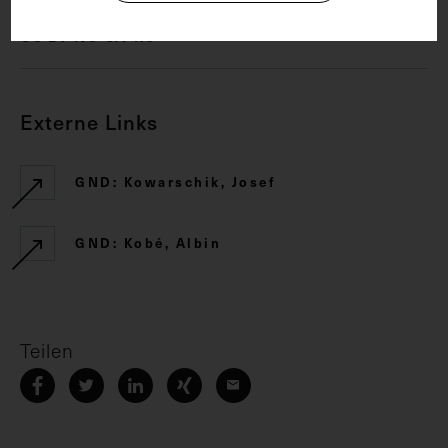
CC BY-NC-SA 4.0
Externe Links
GND: Kowarschik, Josef
GND: Kobé, Albin
Teilen