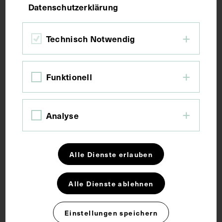
Datenschutzerklärung
Bildmaß 19,9 x 15,3 cm
Bildmaß inkl. Untergrund 26,7 x 19,7 cm
Technisch Notwendig
Kurzbeschreibung
Funktionell
Die Fotografie wurde Albin Kobe, Wien, angefertigt.
Analyse
Schlagwörter
Alle Dienste erlauben
Physiotherapie
Alle Dienste ablehnen
Rechte
Einstellungen speichern