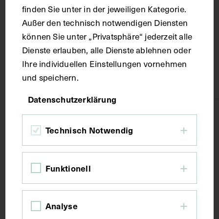
finden Sie unter in der jeweiligen Kategorie.
Wien
Außer den technisch notwendigen Diensten
können Sie unter „Privatsphäre“ jederzeit alle
Dienste erlauben, alle Dienste ablehnen oder
Material
Ihre individuellen Einstellungen vornehmen
und speichern.
Papier
Datenschutzerklärung
Technik
Technisch Notwendig
Fotografie
Funktionell
Maße
Analyse
Bildmaß 12,2 x 17,4 cm