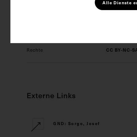
Alle Dienste e
Schlagwörter
Hund
In
CC BY-NC-SA
Rechte
Externe Links
GND: Sorgo, Josef