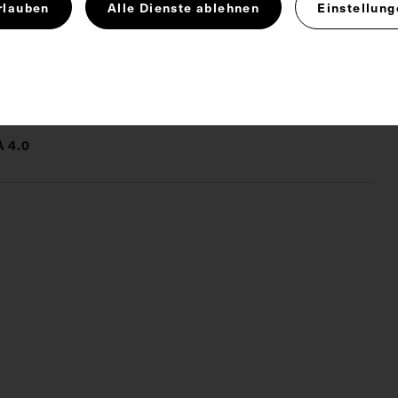
rlauben
Alle Dienste ablehnen
Einstellung
nere Medizin
Park
Spaziergang
 4.0