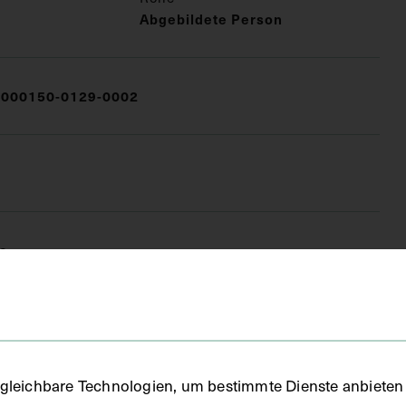
Abgebildete Person
000150-0129-0002
e
FO)
gleichbare Technologien, um bestimmte Dienste anbieten 
tkarte