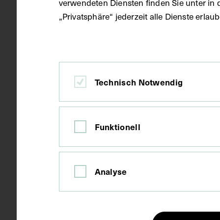
verwendeten Diensten finden Sie unter in 
„Privatsphäre“ jederzeit alle Dienste erla
um 1905
Datierung
Technisch Notwendig
Wien
Ort
Papier
Material
Funktionell
Fotografie
Technik
Analyse
Bildmaß 13,8
Maße