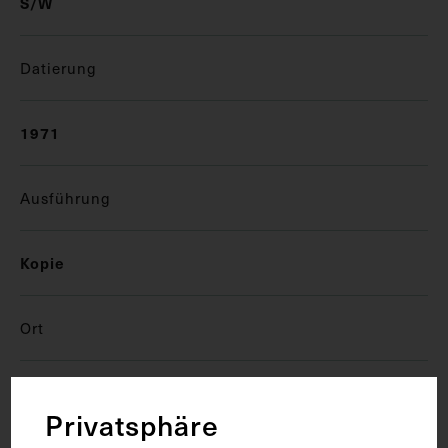
S/W
Datierung
1971
Ausführung
Kopie
Ort
Wien
Privatsphäre