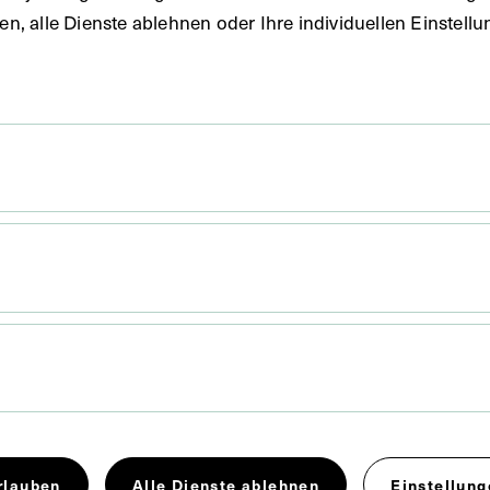
uben, alle Dienste ablehnen oder Ihre individuellen Einste
x 11,4 cm
eite befindet sich ein Stempel des Instituts für
er Medizin Wien.
rlauben
Alle Dienste ablehnen
Einstellung