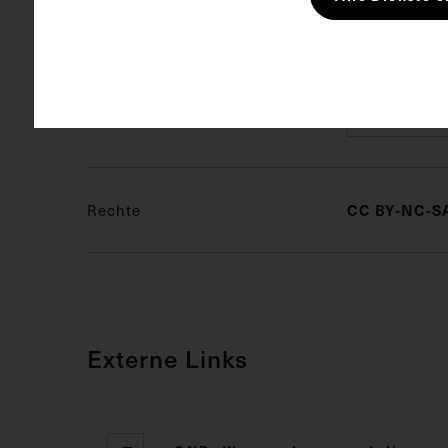
Schlagwörter
Erster Wel
Neuropath
Rechte
CC BY-NC-SA
Externe Links