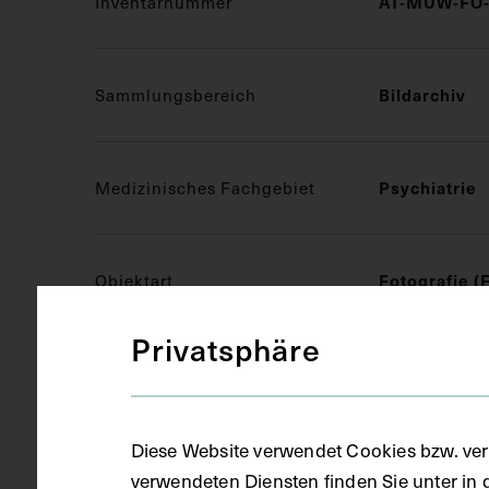
Inventarnummer
AT-MUW-FO-
Sammlungsbereich
Bildarchiv
Medizinisches Fachgebiet
Psychiatrie
Objektart
Fotografie (
Privatsphäre
Gegenstand
S/W Fotogra
Diese Website verwendet Cookies bzw. ver
Datierung
circa 1914 -
verwendeten Diensten finden Sie unter in 