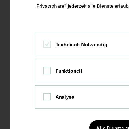
„Privatsphäre“ jederzeit alle Dienste erla
Ort
Wien
Material
Papier
Technisch Notwendig
Technik
Fotografie
Funktionell
Maße
Bildmaß 8,2 
Analyse
Kurzbeschreibung
Auf der Rücks
Geschichte d
Alle Dienste e