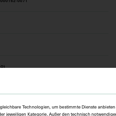
000162-0071
FO)
fie
gleichbare Technologien, um bestimmte Dienste anbieten 
 1918
der jeweiligen Kategorie. Außer den technisch notwendig