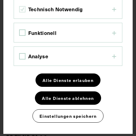
Maße
Technisch Notwendig
Bildmaß 6,5 x 8,9 cm
Funktionell
Schlagwörter
Analyse
Arzt
Garten
Kriminologie
Alle Dienste erlauben
Neuropathologie
Nobelpreis für Medizin
Psychiatrie
Alle Dienste ablehnen
Einstellungen speichern
Rechte