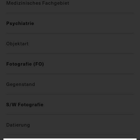
Medizinisches Fachgebiet
Psychiatrie
Objektart
Fotografie (FO)
Gegenstand
S/W Fotografie
Datierung