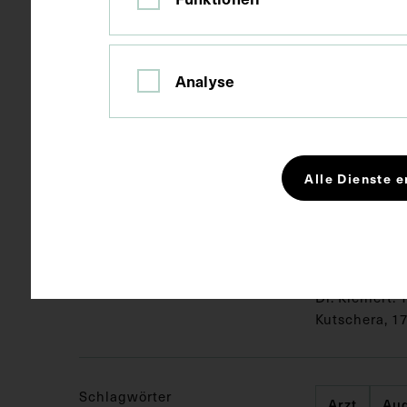
Fotografie
Technik
Analyse
Seitenblatt 
Maße
Alle Dienste e
Kurzbeschreibung
Abgebildet: 1.
Frey, 5. Dr. A.
Agerwal, 9. Dr
Dr. Kleinert. 1
Kutschera, 17
Schlagwörter
Arzt
Au