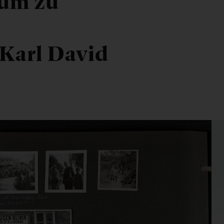
bum zu
d
 Karl David