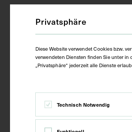
Augenheilk
Medizinisches Fachgebiet
Privatsphäre
Fotografie (
Objektart
Diese Website verwendet Cookies bzw. ver
verwendeten Diensten finden Sie unter in 
Fotoalbum
Gegenstand
„Privatsphäre“ jederzeit alle Dienste erla
1953 - 1954
Datierung
Technisch Notwendig
Indien
Ort
Funktionell
Papier
Material