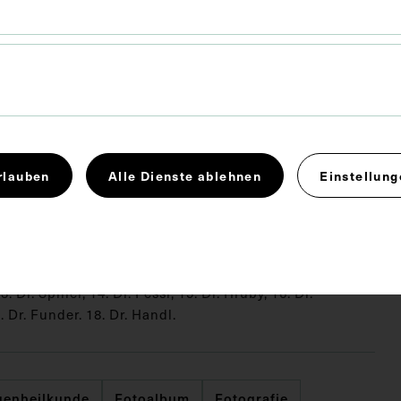
28,5 x 38 cm
rlauben
Alle Dienste ablehnen
Einstellung
 Dr. N.A. Mehta, 2. Dr. Fanta, 3. Dr. A. Taumeh, 4. Dr.
 Talukder, 6. Dr. Seluak, 7. Prof. Lindner, 8. Dr. P.
. R. Tiwary, 10. Dr. M.H. Joshi, 11. Frau Dr. Subal, 12.
3. Dr. Spiller, 14. Dr. Fessl, 15. Dr. Hruby, 16. Dr.
. Dr. Funder. 18. Dr. Handl.
genheilkunde
Fotoalbum
Fotografie