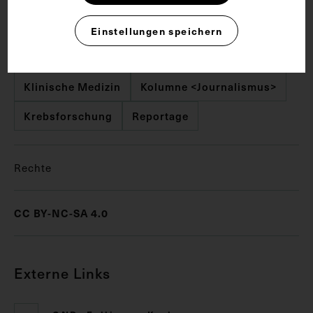
Arzt
Bankett
Frauen in der Medizin
Einstellungen speichern
Innere Medizin
Jubiläum
Klinische Medizin
Kolumne <Journalismus>
Krebsforschung
Reportage
Rechte
CC BY-NC-SA 4.0
Externe Links