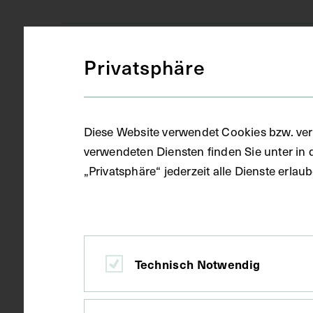
Gegenstand
Zeitungsaus
Privatsphäre
Datierung
1984
Diese Website verwendet Cookies bzw. ver
verwendeten Diensten finden Sie unter in 
„Privatsphäre“ jederzeit alle Dienste erla
Ort
Wien
Material
Papier
Technisch Notwendig
Technik
Druck