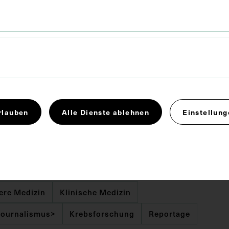
 x 21 cm
r Neuen Kronenzeitung veröffentlichten Reportage sind
ldungen zu sehen: Bild A: Porträt von Karl Fellinger;
Fellinger mit Kollegen im Isotopenlabor; Bild C: Karl
 Kollegen an einem Patientenbett 1957; Bild D: Karl
rlauben
Alle Dienste ablehnen
Einstellung
d weitere Personen bei der Inauguration in das Amt
964; Bild E: Karl Fellinger mit Kardinal Franz König
t im Stephansdom.
ere Medizin
Klinische Medizin
Journalismus>
Krebsforschung
Reportage