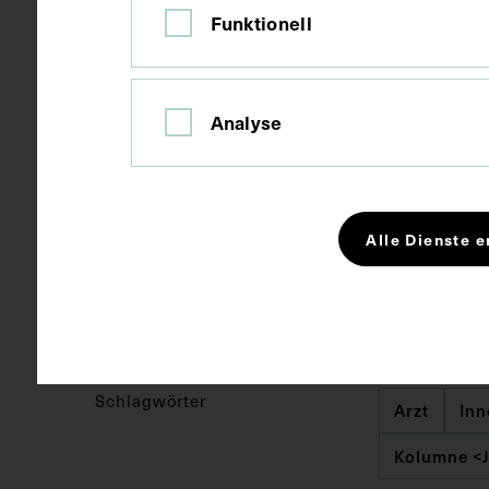
Funktionell
Maße
Bildmaß 27,8
Analyse
Kurzbeschreibung
In der in de
folgende Abbi
Bild B: Karl 
Fellinger mit
Alle Dienste e
Fellinger un
des Rektors 1
und Tisserau
Schlagwörter
Arzt
Inn
Kolumne <