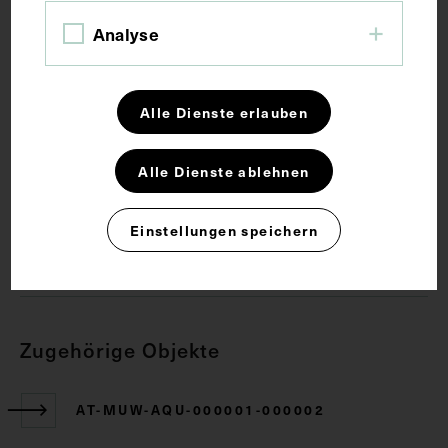
Schlagwörter
Analyse
Anatomie
Band <Anatomie>
Kiefergelenk
Alle Dienste erlauben
Lehrmittel
Alle Dienste ablehnen
Rechte
Einstellungen speichern
CC BY-NC-SA 4.0
Zugehörige Objekte
AT-MUW-AQU-000001-000002