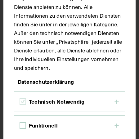
Griffelfortsatz (Processus styloideus) mit dem
Dienste anbieten zu können. Alle
Unterkiefer (Mandibula) verbindet, und das
Informationen zu den verwendeten Diensten
Ligamentum Sphenomandibulare, dass das Keilbein
finden Sie unter in der jeweiligen Kategorie.
(Os sphenoidale) mit dem Unterkiefer verbindet. 2.
Isoliertes Modell aus einem Teil des Schläfenbeins
Außer den technisch notwendigen Diensten
(Os temporale) und einem Teil des
können Sie unter „Privatsphäre“ jederzeit alle
Unterkieferknochens (Mandibula). Das eröffnete
Dienste erlauben, alle Dienste ablehnen oder
Kiefergelenk (Articulatio temporomandibularis) und
Ihre individuellen Einstellungen vornehmen
dessen Gelenkscheibe (Discus articularis) in einer
und speichern.
maximalen künstlichen Abduktionsstellung. 3.
Isoliertes Modell aus einem Teil des Schläfenbeins
Datenschutzerklärung
(Os temporale) und einem Teil des
Unterkieferknochens (Mandibula). Das Kiefergelenk
(Articulatio temporomandibularis), eröffnet zur
Technisch Notwendig
Darstellung der Gelenkscheibe (Discus articularis)
in einer maximalen künstlichen
Adduktionsstellung.
Funktionell