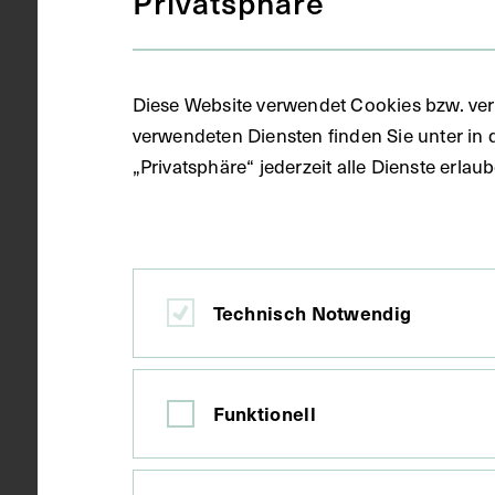
Privatsphäre
Objektart
Fotografie (
Diese Website verwendet Cookies bzw. ver
verwendeten Diensten finden Sie unter in 
„Privatsphäre“ jederzeit alle Dienste erla
Gegenstand
S/W Fotogra
Datierung
um 1925
Technisch Notwendig
Ort
Wien
Funktionell
Material
Karton