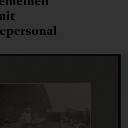
gemeinen
mit
epersonal