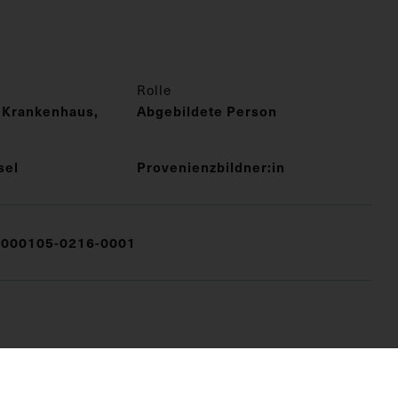
Rolle
 Krankenhaus,
Abgebildete Person
sel
Provenienzbildner:in
000105-0216-0001
unde