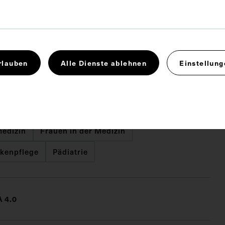
rlauben
Alle Dienste ablehnen
Einstellung
x 15,7 cm
. Untergrund 18 x 24 cm
edizin
Frauen in der Medizin
kenpflege
Pädiatrie
 4.0