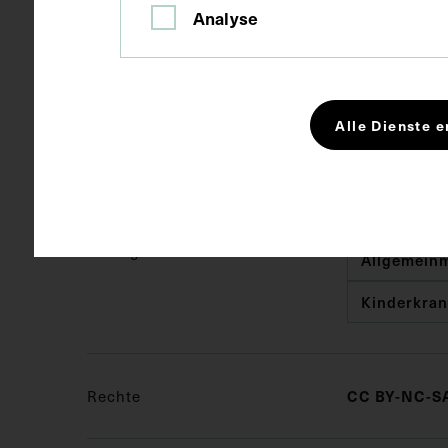
Analyse
Technik
Fotografie
Alle Dienste e
Maße
Bildmaß 9,8 
Bildmaß inkl
Schlagwörter
Allgemeinm
Kinderkran
Rechte
CC BY-NC-SA