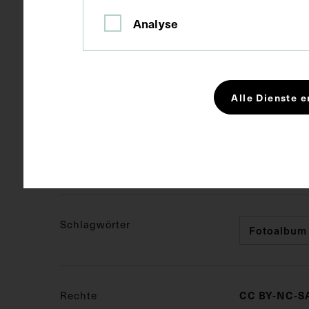
Analyse
Technik
Fotografie
Maße
Seitenblatt 
Alle Dienste e
Bildmaß 11,8
Kurzbeschreibung
Digitalisate 
Schlagwörter
Fotoalbum
Rechte
CC BY-NC-SA