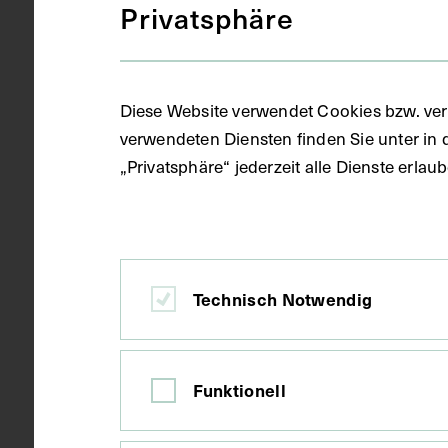
Privatsphäre
Objektart
Fotografie (
Diese Website verwendet Cookies bzw. ver
verwendeten Diensten finden Sie unter in 
Gegenstand
Fotoalbum
„Privatsphäre“ jederzeit alle Dienste erla
Datierung
1919 - 1920
Technisch Notwendig
Ort
Wien
Funktionell
Material
Karton, Papi