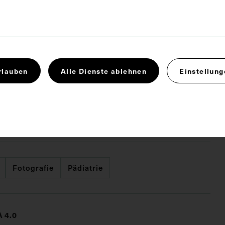
32,7 x 45 cm
rlauben
Alle Dienste ablehnen
Einstellung
 x 16,6 cm
des Albums: Reiner Riedler.
Fotografie
Pädiatrie
 4.0