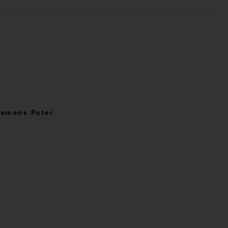
lemens Peter
n