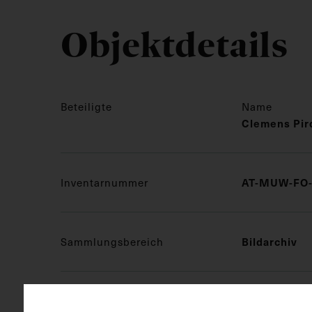
Objektdetails
Beteiligte
Name
Clemens Pir
Inventarnummer
AT-MUW-FO-
Sammlungsbereich
Bildarchiv
Medizinisches Fachgebiet
Kinderheilk