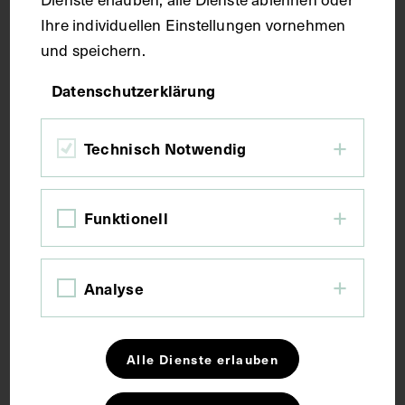
Technik
Ihre individuellen Einstellungen vornehmen
und speichern.
Fotografie
Datenschutzerklärung
Maße
Technisch Notwendig
Bildmaß 12,4 x 17,4 cm
Seitenblatt 32,7 x 45 cm
Funktionell
Kurzbeschreibung
Analyse
Digitalisate des Albums: Reiner Riedler.
Alle Dienste erlauben
Schlagwörter