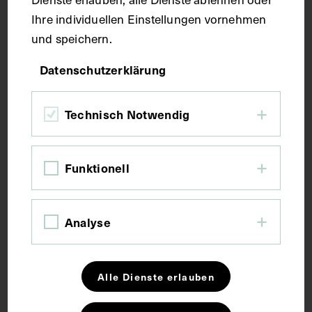
Technik
Ihre individuellen Einstellungen vornehmen
und speichern.
Fotografie
Datenschutzerklärung
Maße
Technisch Notwendig
Bildmaß 11,7 x 16 cm
Seitenblatt 32,7 x 45 cm
Funktionell
Kurzbeschreibung
Analyse
Digitalisate des Albums: Reiner Riedler.
Alle Dienste erlauben
Schlagwörter