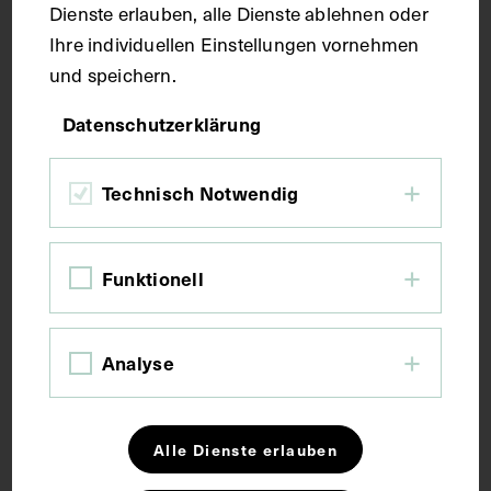
Dienste erlauben, alle Dienste ablehnen oder
Ihre individuellen Einstellungen vornehmen
Fotografie
und speichern.
Datenschutzerklärung
Maße
Technisch Notwendig
Bildmaß 11,9 x 16,8 cm
Seitenblatt 32,7 x 45 cm
Funktionell
Kurzbeschreibung
Analyse
Digitalisate des Albums: Reiner Riedler.
Schlagwörter
Alle Dienste erlauben