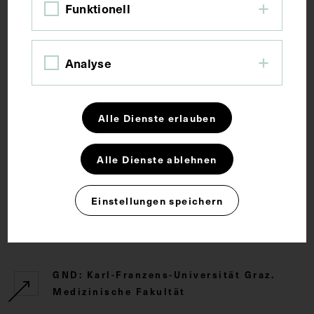
Funktionell
Arzt
Gruppenaufnahme
Krankenhaus
Analyse
Mitarbeiter
Alle Dienste erlauben
Rechte
Alle Dienste ablehnen
CC BY-NC-SA 4.0
Einstellungen speichern
Externe Links
GND: Karl-Franzens-Universität Graz.
Medizinische Fakultät