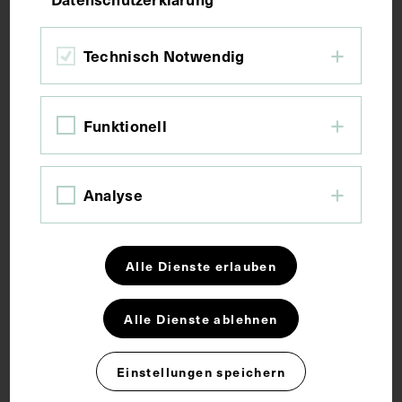
Bildmaß 27,5 x 31,6 cm
Technisch Notwendig
Kurzbeschreibung
Funktionell
Kopie einer Zeichnung. Schenkung des
Pharmakologischen Institutes im Jahr 1998.
Analyse
Schlagwörter
Alle Dienste erlauben
Arzt
Pharmakologie
Alle Dienste ablehnen
Rechte
Einstellungen speichern
CC BY-NC-SA 4.0