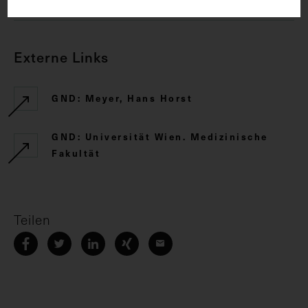
Externe Links
GND: Meyer, Hans Horst
GND: Universität Wien. Medizinische
Fakultät
Teilen