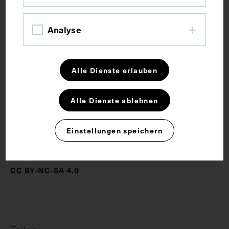
Bildmaß 11,8 x 6,5 cm
Analyse
Schlagwörter
Alle Dienste erlauben
Erster Weltkrieg
Fotoalbum
Fotografie
Gebirgskrieg
Militärmedizin
Soldat
Alle Dienste ablehnen
Einstellungen speichern
Rechte
CC BY-NC-SA 4.0