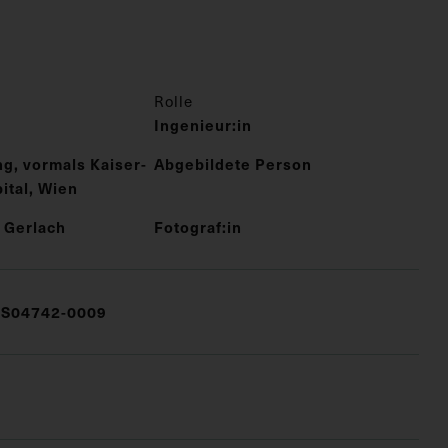
Rolle
Ingenieur:in
ng, vormals Kaiser-
Abgebildete Person
ital, Wien
 Gerlach
Fotograf:in
S04742-0009