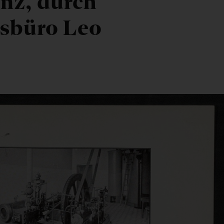
inz, durch
nsbüro Leo