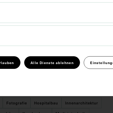
Druck
17,3 x 26,4 cm
rlauben
Alle Dienste ablehnen
Einstellung
ien wurden von Martin Peter Gerlach senior
 Das Konstruktionsbüro Leo Ehmann hat die gesamte
Einrichtung des Spitals geplant und hergestellt.
Fotografie
Hospitalbau
Innenarchitektur