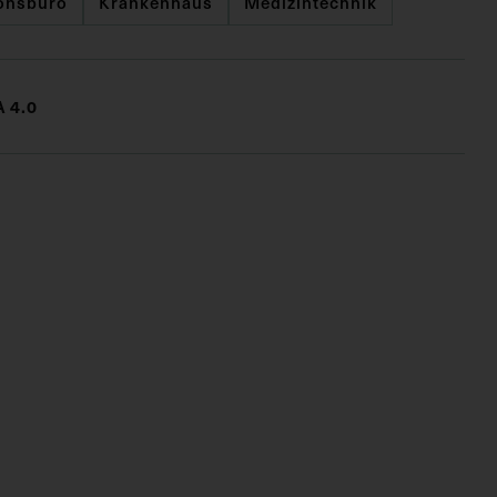
onsbüro
Krankenhaus
Medizintechnik
 4.0