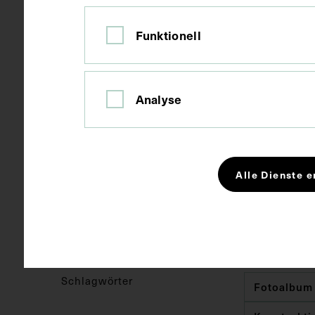
Material
Papier
Funktionell
Technik
Fotografie, 
Analyse
Maße
Seitenblatt 
Alle Dienste e
Kurzbeschreibung
Die Fotograf
angefertigt.
medizinische 
Schlagwörter
Fotoalbum