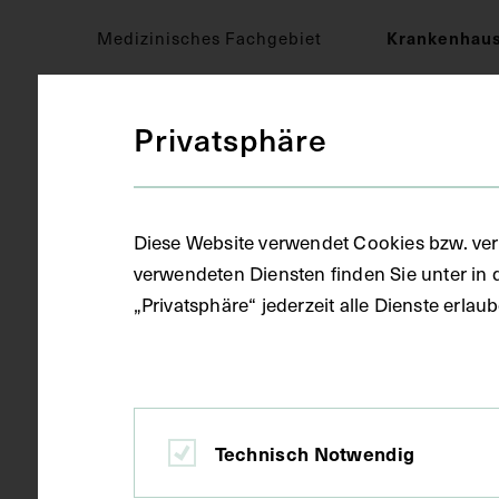
Medizinisches Fachgebiet
Krankenhau
Privatsphäre
Objektart
Fotografie (
Gegenstand
Fotoalbum
Diese Website verwendet Cookies bzw. ver
verwendeten Diensten finden Sie unter in 
„Privatsphäre“ jederzeit alle Dienste erla
Datierung
circa 1913
Ort
Wien
Technisch Notwendig