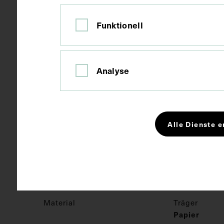
Funktionell
Kolorierte Z
Gegenstand
Analyse
1781 - 1786
Datierung
Original
Ausführung
Alle Dienste e
Florenz
Ort
Material
Träger
Papier