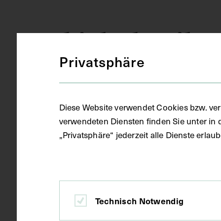
Objektdetails
Privatsphäre
AT-MUW-AQU
Inventarnummer
Diese Website verwendet Cookies bzw. ver
verwendeten Diensten finden Sie unter in 
Anatomisch
Sammlungsbereich
„Privatsphäre“ jederzeit alle Dienste erla
Anatomie
Medizinisches Fachgebiet
Technisch Notwendig
Kolorierte Z
Objektart