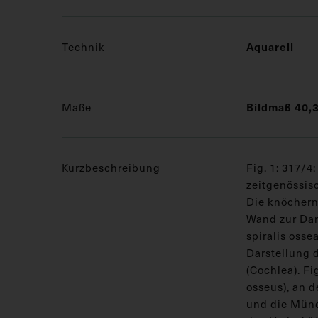
Aquarell
Technik
Bildmaß 40,3
Maße
Kurzbeschreibung
Fig. 1: 317/4
zeitgenössisc
Die knöchern
Wand zur Dar
spiralis ossea
Darstellung 
(Cochlea). Fi
osseus), an 
und die Münd