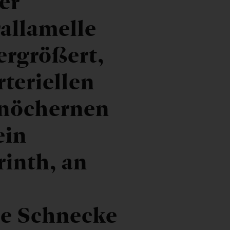
er
allamelle
ergrößert,
rteriellen
knöchernen
ein
inth, an
ie Schnecke