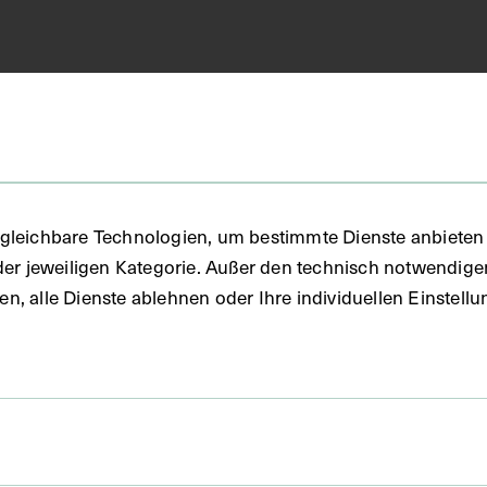
-000317-000002/000004/000005
gleichbare Technologien, um bestimmte Dienste anbieten 
der jeweiligen Kategorie. Außer den technisch notwendig
e Wachsmodelle
uben, alle Dienste ablehnen oder Ihre individuellen Einste
eichnungen (AQ)