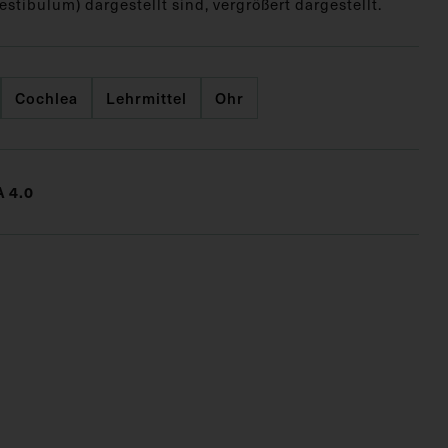
estibulum) dargestellt sind, vergrößert dargestellt.
Cochlea
Lehrmittel
Ohr
 4.0