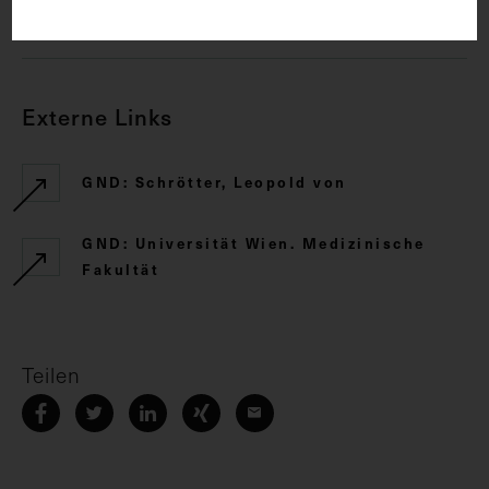
CC BY-NC-SA 4.0
Externe Links
GND: Schrötter, Leopold von
GND: Universität Wien. Medizinische
Fakultät
Teilen