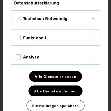
Datenschutzerklärung
Bildmaß 8,9 x 6 cm
Bildmaß inkl. Untergrund 31,5 x 22,1 cm
Technisch Notwendig
Kurzbeschreibung
Funktionell
Fotograf:in unbekannt.
Analyse
Schlagwörter
Alle Dienste erlauben
Arzt
Laryngologie
Sozialmedizin
Alle Dienste ablehnen
Rechte
Einstellungen speichern