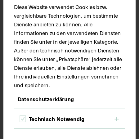
Diese Website verwendet Cookies bzw.
Aquarell
vergleichbare Technologien, um bestimmte
Dienste anbieten zu können. Alle
Maße
Informationen zu den verwendeten Diensten
finden Sie unter in der jeweiligen Kategorie.
Bildmaß 40,5 x 31,9 cm
Außer den technisch notwendigen Diensten
können Sie unter „Privatsphäre“ jederzeit alle
Dienste erlauben, alle Dienste ablehnen oder
Kurzbeschreibung
Ihre individuellen Einstellungen vornehmen
und speichern.
Linke Seitenansicht des Groß- und Kleinhirns mit
der Darstellung der Riechfäden (Nervi olfactorii)
Datenschutzerklärung
und des weiteren Verlaufes der Riechbahn (Bulbus
et tractus olfactorius), der Verzweigung des 1. und
2. Astes (Nervus ophthalmicus et n. maxillaris) des 5.
Technisch Notwendig
Hirnnerven (N. trigeminus); der 3. Ast (Nervus
mandibularis) ist an seinem Abgang vom Stamm