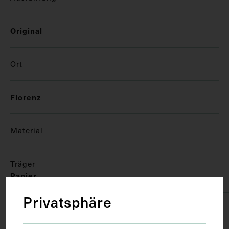
Original
Ort
Florenz
Material
Träger
Papier
Privatsphäre
Technik