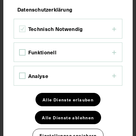
Datenschutzerklärung
Bildmaß 12,9 x 12,2 cm
Bildmaß 31,6 x 22 cm
Technisch Notwendig
Kurzbeschreibung
Funktionell
Reproduktion des Kupferstiches in der Ciba-
Zeitschrift, Nr. 52, 1937, Titelblatt.
Analyse
Schlagwörter
Alle Dienste erlauben
Kupferstich
Alle Dienste ablehnen
Rechte
Einstellungen speichern