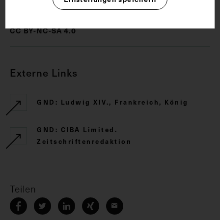
CC BY-NC-SA 4.0
Externe Links
GND: Ludwig XIV., Frankreich, König
GND: CIBA Limited.
Zeitschriftenredaktion
Teilen