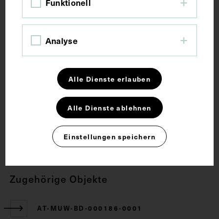
Funktionell
Schlagwörter
Analyse
Anatomie
Lehrmittel
Lymphgefäß
Lymphsystem
Oberbauch
Organ
Alle Dienste erlauben
Rechte
Alle Dienste ablehnen
CC BY-NC-SA 4.0
Einstellungen speichern
Zugehörige Objekte
AT-MUW-BD-000186-0001