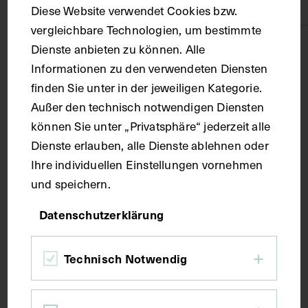
Seide
Diese Website verwendet Cookies bzw.
vergleichbare Technologien, um bestimmte
Maße
Dienste anbieten zu können. Alle
Informationen zu den verwendeten Diensten
finden Sie unter in der jeweiligen Kategorie.
Objektmaß 52 x 46 x 54 cm Kleine Pultvitrine im
Außer den technisch notwendigen Diensten
verschlossenen Zustand
können Sie unter „Privatsphäre“ jederzeit alle
Dienste erlauben, alle Dienste ablehnen oder
Kurzbeschreibung
Ihre individuellen Einstellungen vornehmen
und speichern.
1. Die Lymphgefäße (Vasa lymphatica) auf der
Datenschutzerklärung
unteren Seite der Leber (Hepar), weiters des
Magens (Ventriculus), der Milz (Splen / Lien) und
der Nieren (Renes) sowie entlang der Hauptgefäße
Technisch Notwendig
(Aorta, Vena cava inferior). Die Lymphgefäße sind
überzeichnet dargestellt.