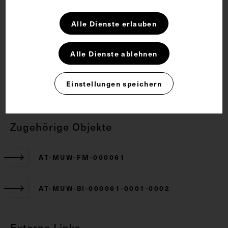
Anatomie
Lehrmittel
Muskulatur
Alle Dienste erlauben
Rechte
Alle Dienste ablehnen
CC BY-NC-SA 4.0
Einstellungen speichern
Zugehörige Objekte
AT-MUW-FM-000061
AT-MUW-BI-000061-0001-0002
Externe Links