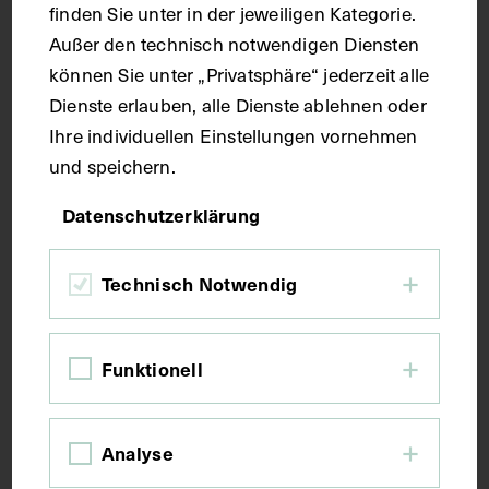
finden Sie unter in der jeweiligen Kategorie.
Handschrift
Außer den technisch notwendigen Diensten
können Sie unter „Privatsphäre“ jederzeit alle
Maße
Dienste erlauben, alle Dienste ablehnen oder
Ihre individuellen Einstellungen vornehmen
und speichern.
Seitenblatt 38,7 x 26 cm
Datenschutzerklärung
Kurzbeschreibung
Technisch Notwendig
Der Text ist die ergänzende Beschreibung in
deutscher Sprache zum anatomischen Wachsmodell
der tieferen Muskelschicht.
Funktionell
Schlagwörter
Analyse