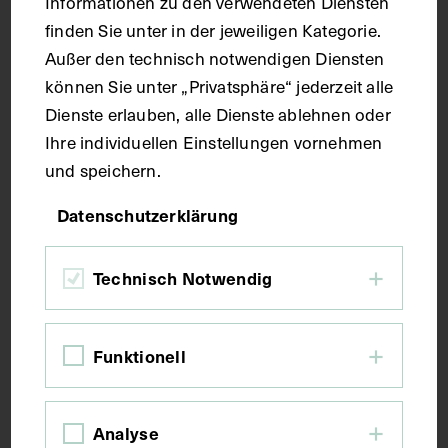
Informationen zu den verwendeten Diensten
finden Sie unter in der jeweiligen Kategorie.
Außer den technisch notwendigen Diensten
Handschrift
können Sie unter „Privatsphäre“ jederzeit alle
Dienste erlauben, alle Dienste ablehnen oder
Maße
Ihre individuellen Einstellungen vornehmen
und speichern.
Seitenblatt 37,8 x 26,7 cm
Datenschutzerklärung
Kurzbeschreibung
Technisch Notwendig
Der Text ist die ergänzende Beschreibung in
italienischer Sprache zum anatomischen
Funktionell
Wachsmodell der oberflächliche Muskelschicht.
Analyse
Schlagwörter