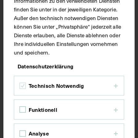
Informationen zu den verwendeten Diensten
finden Sie unter in der jeweiligen Kategorie.
Außer den technisch notwendigen Diensten
Handschrift
können Sie unter „Privatsphäre“ jederzeit alle
Dienste erlauben, alle Dienste ablehnen oder
Maße
Ihre individuellen Einstellungen vornehmen
und speichern.
Seitenblatt 38,6 x 26 cm
Datenschutzerklärung
Kurzbeschreibung
Technisch Notwendig
Der Text ist die ergänzende Beschreibung in
deutscher Sprache zum anatomischen Wachsmodell
Funktionell
der oberflächlichen Muskelschicht.
Analyse
Schlagwörter