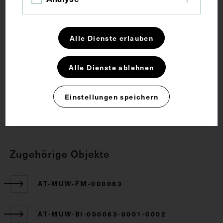
Schlagwörter
Alle Dienste erlauben
Anatomie
Lehrmittel
Muskulatur
Alle Dienste ablehnen
Rechte
Einstellungen speichern
CC BY-NC-SA 4.0
Zugehörige Objekte
AT-MUW-FM-000063
AT-MUW-BI-000063-0001-0002