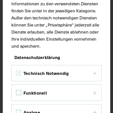
Informationen zu den verwendeten Diensten
finden Sie unter in der jeweiligen Kategorie.
Handschrift
Außer den technisch notwendigen Diensten
können Sie unter „Privatsphäre“ jederzeit alle
Dienste erlauben, alle Dienste ablehnen oder
Maße
Ihre individuellen Einstellungen vornehmen
und speichern.
Seitenblatt 39,1 x 26 cm
Datenschutzerklärung
Kurzbeschreibung
Technisch Notwendig
Der Text ist die ergänzende Beschreibung in
deutscher Sprache zum anatomischen Wachsmodell
Funktionell
der oberflächlichen Muskelschicht. Blatt 2 und 3
fehlen.
Analyse