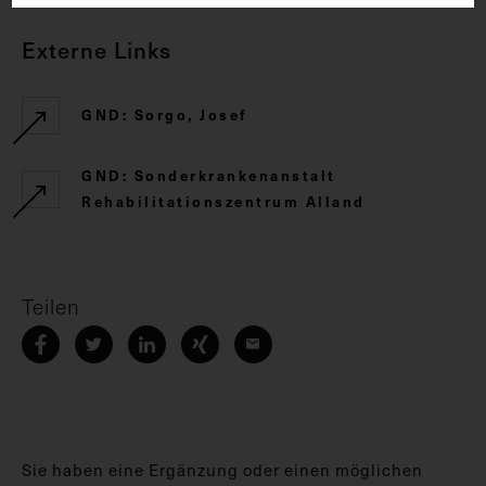
Externe Links
GND: Sorgo, Josef
GND: Sonderkrankenanstalt
Rehabilitationszentrum Alland
Teilen
Sie haben eine Ergänzung oder einen möglichen