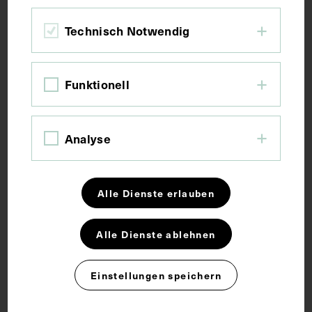
Maße
Technisch Notwendig
Bildmaß 10,4 x 8,4 cm
Funktionell
Schlagwörter
Analyse
Frauen in der Medizin
Innere Medizin
Lungenheilstätte
Park
Stickerei
Alle Dienste erlauben
Alle Dienste ablehnen
Rechte
Einstellungen speichern
CC BY-NC-SA 4.0