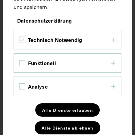
und speichern.
Bildmaß 24,4 x 30,2 cm
Datenschutzerklärung
Bildmaß inkl. Untergrund 39,4 x 49,4 cm
Technisch Notwendig
Kurzbeschreibung
Fotograf:in unbekannt.
Funktionell
Schlagwörter
Analyse
Allgemeinmedizin
Arzt
Fotoalbum
Alle Dienste erlauben
Fotografie
Heilanstalt
Alle Dienste ablehnen