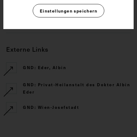
Rechte
Einstellungen speichern
CC BY-NC-SA 4.0
Externe Links
GND: Eder, Albin
GND: Privat-Heilanstalt des Doktor Albin
Eder
GND: Wien-Josefstadt