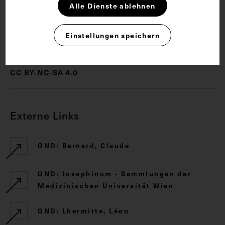
Physiologe
Alle Dienste ablehnen
Einstellungen speichern
Rechte
CC BY-NC-SA 4.0
Externe Links
GND: Bernard, Claude
GND: Josephinum - Sammlungen der
Medizinischen Universität Wien
GND: Lhermitte, Léon