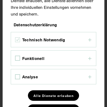
Dienste erlauben, alle Dienste ablehnen oder
Maße
Ihre individuellen Einstellungen vornehmen
und speichern.
Bildmaß inkl. Untergrund 22 x 30 cm
Datenschutzerklärung
Bildmaß 16,9 x 25,5 cm
Technisch Notwendig
Kurzbeschreibung
Vorlage war das Gemälde von Léon Augustin
Funktionell
Lhermitte aus dem Jahr 1889. Mit zwei Stempeln des
Instituts für Geschichte der Medizin, Wien,
versehen.
Analyse
Schlagwörter
Alle Dienste erlauben