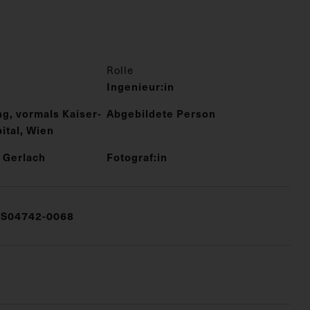
Rolle
Ingenieur:in
ng, vormals Kaiser-
Abgebildete Person
ital, Wien
 Gerlach
Fotograf:in
S04742-0068