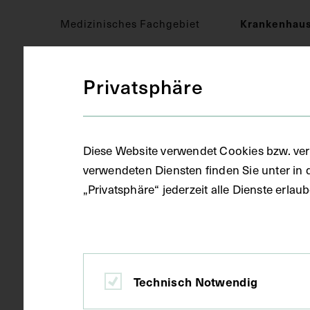
Medizinisches Fachgebiet
Krankenhau
Privatsphäre
Objektart
Fotografie (
Gegenstand
Fotoalbum
Diese Website verwendet Cookies bzw. ver
verwendeten Diensten finden Sie unter in 
„Privatsphäre“ jederzeit alle Dienste erla
Datierung
circa 1913
Ort
Wien
Technisch Notwendig