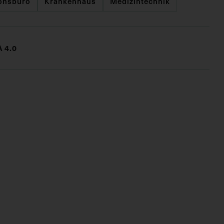
onsbüro
Krankenhaus
Medizintechnik
 4.0