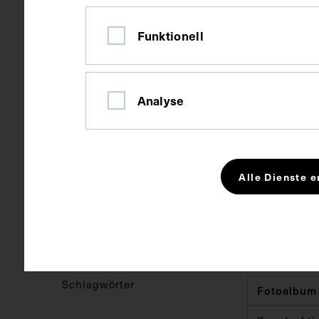
Material
Papier
Funktionell
Technik
Fotografie, 
Analyse
Maße
Seitenblatt 
Alle Dienste e
Kurzbeschreibung
Die Fotograf
angefertigt.
medizinische 
Schlagwörter
Fotoalbum