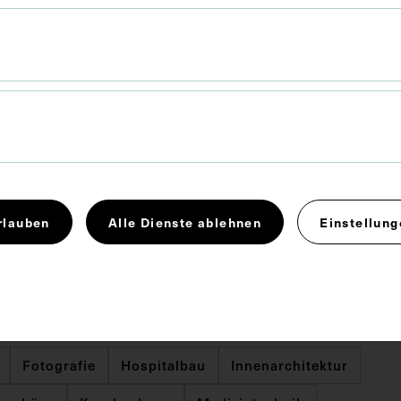
Druck
26,4 x 17,4 cm
rlauben
Alle Dienste ablehnen
Einstellung
ien wurden von Martin Peter Gerlach senior
 Das Konstruktionsbüro Leo Ehmann hat die gesamte
Einrichtung des Spitals geplant und hergestellt.
Fotografie
Hospitalbau
Innenarchitektur