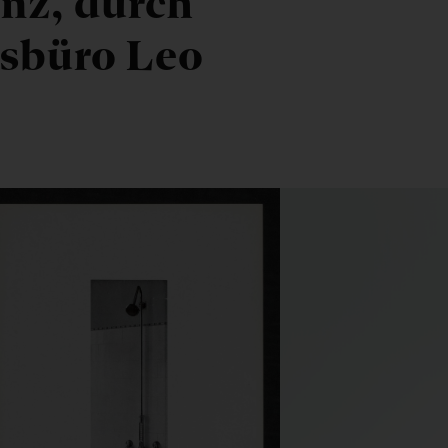
inz, durch
nsbüro Leo