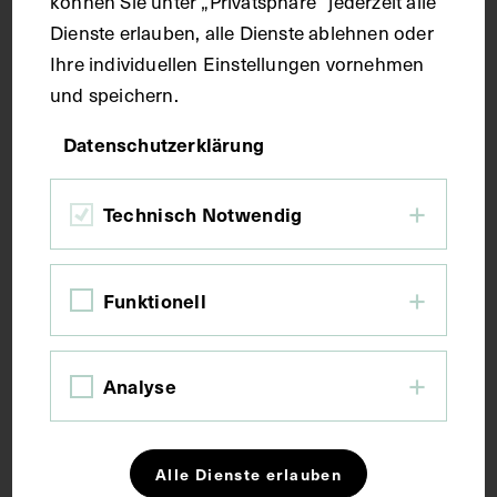
können Sie unter „Privatsphäre“ jederzeit alle
vertebralis), von hinten, vergrößert.
Dienste erlauben, alle Dienste ablehnen oder
Ihre individuellen Einstellungen vornehmen
Schlagwörter
und speichern.
Datenschutzerklärung
Anatomie
Hirnnerv
Lehrmittel
Technisch Notwendig
Rückenmark
Funktionell
Rechte
CC BY-NC-SA 4.0
Analyse
Zugehörige Objekte
Alle Dienste erlauben