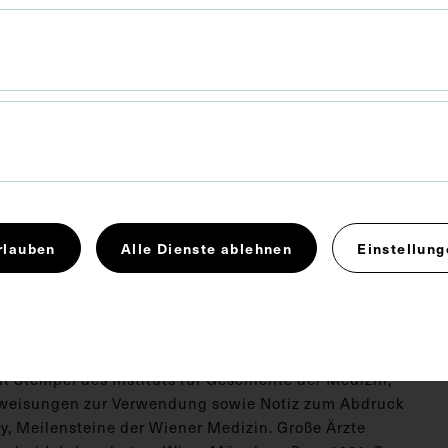
rlauben
Alle Dienste ablehnen
Einstellung
 x 14,2 cm
t Stempel des Instituts für Geschichte der Medizin,
nweisungen zur Verwendung sowie Notiz zum Abdruck
ky, Meilensteine der Wiener Medizin. Große Ärzte