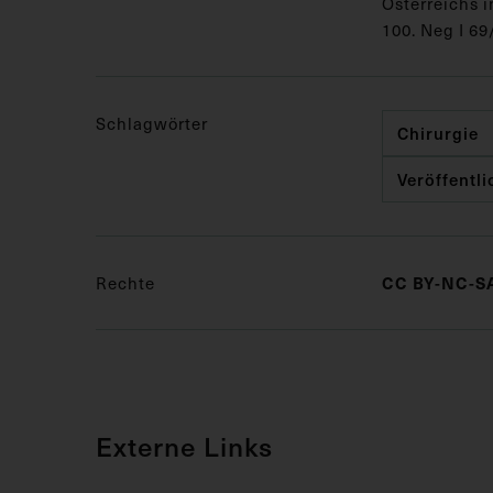
Österreichs i
100. Neg I 69/
Schlagwörter
Chirurgie
Veröffentl
Rechte
CC BY-NC-SA
Externe Links