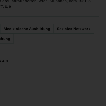
n drei Jahrhunderten, Wien, München, Bern 1981, S.
7, 8, 9
Medizinische Ausbildung
Soziales Netzwerk
ichung
 4.0