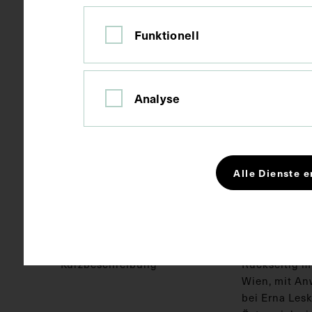
Ort
Wien
Funktionell
Material
Papier
Analyse
Technik
Fotografie
Alle Dienste e
Maße
Bildmaß 12,4
Kurzbeschreibung
Rückseitig mi
Wien, mit A
bei Erna Les