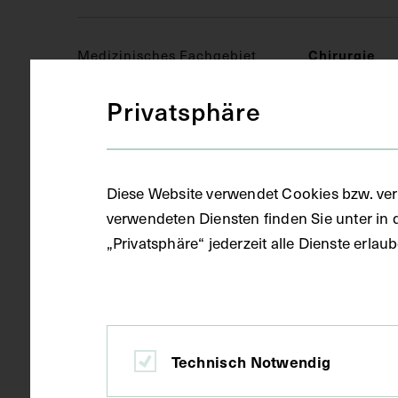
Medizinisches Fachgebiet
Chirurgie
Privatsphäre
Objektart
Fotografie (
Diese Website verwendet Cookies bzw. ver
Gegenstand
S/W Fotogra
verwendeten Diensten finden Sie unter in 
„Privatsphäre“ jederzeit alle Dienste erla
Datierung
um 1960
Ausführung
Kopie
Technisch Notwendig