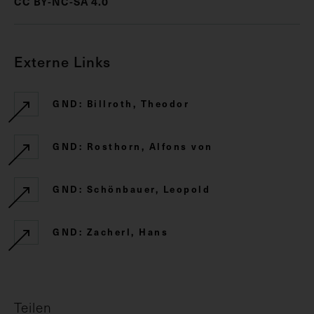
CC BY-NC-SA 4.0
Externe Links
GND: Billroth, Theodor
GND: Rosthorn, Alfons von
GND: Schönbauer, Leopold
GND: Zacherl, Hans
Teilen