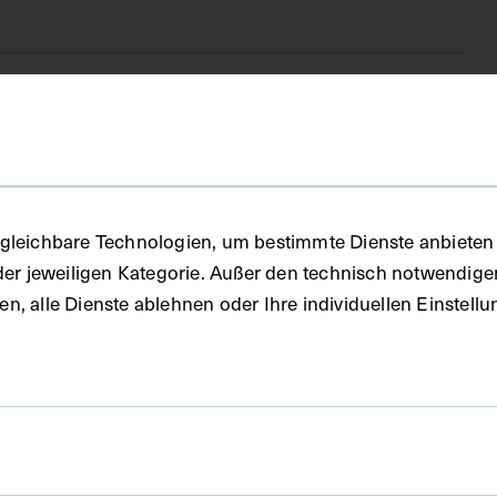
gleichbare Technologien, um bestimmte Dienste anbieten 
der jeweiligen Kategorie. Außer den technisch notwendig
Modell
uben, alle Dienste ablehnen oder Ihre individuellen Einste
Wachs
 x 77 x 174 cm Liegendes Wachsmodell - Vitrine im