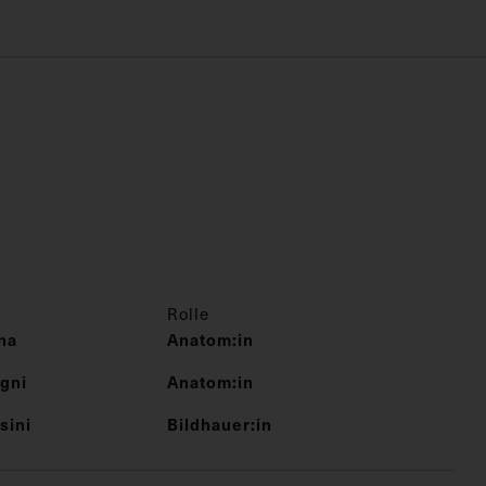
Rolle
na
Anatom:in
gni
Anatom:in
sini
Bildhauer:in