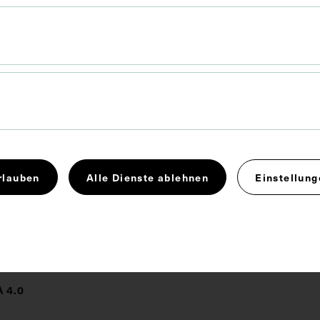
nen Zustand, ohne Tisch
lächlichen Lymphgefäße und Venen des menschlichen
inem männlichen Modell. Die Darstellung der
entspricht dem damaligen Wissensstand und ist
rzeichnet. Zusätzlich findet sich beispielsweise ein
in der Mitte der vorderen Bauchdecke, welcher so
cht existiert.
rlauben
Alle Dienste ablehnen
Einstellung
Lehrmittel
Lymphsystem
Vene
 4.0