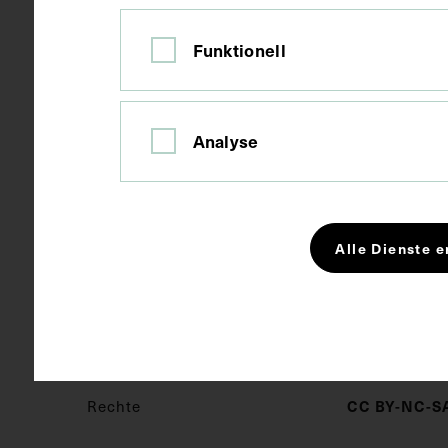
verschlosse
Funktionell
Kurzbeschreibung
1. Die oberf
Körpers in e
Analyse
Lymphgefäße 
teilweise übe
Lymphknoten 
tatsächlich ni
Alle Dienste e
Schlagwörter
Anatomie
CC BY-NC-SA
Rechte