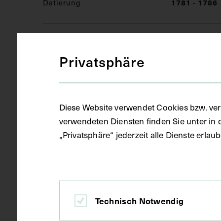
1781 - 1786
Datierung
Original
Ausführung
Privatsphäre
Florenz
Ort
Diese Website verwendet Cookies bzw. ver
verwendeten Diensten finden Sie unter in 
Material
Vitrine
„Privatsphäre“ jederzeit alle Dienste erla
Holz, Glas
Textilien
Seide
Technisch Notwendig
Objektmaß 74
Maße