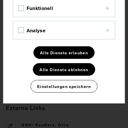
Bildmaß 10,5 x 7,9 cm
Funktionell
Schlagwörter
Analyse
Neurologie
Psychiatrie
Wandern
Alle Dienste erlauben
Rechte
Alle Dienste ablehnen
CC BY-NC-SA 4.0
Einstellungen speichern
Externe Links
GND: Kauders, Otto