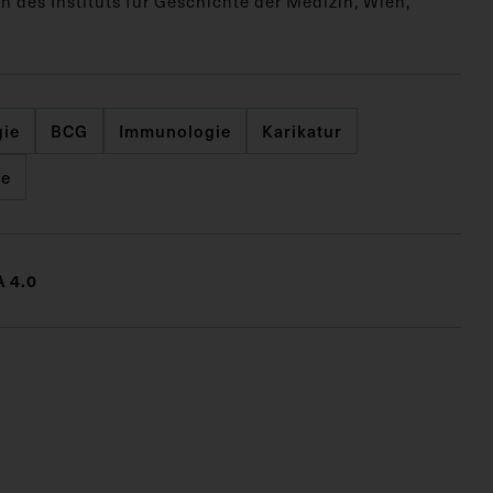
n des Instituts für Geschichte der Medizin, Wien,
gie
BCG
Immunologie
Karikatur
se
 4.0