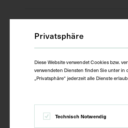
Anatomie
Medizinisches Fachgebiet
Privatsphäre
Druckgrafik 
Objektart
Diese Website verwendet Cookies bzw. ver
Ausschnitt
Gegenstand
verwendeten Diensten finden Sie unter in 
„Privatsphäre“ jederzeit alle Dienste erla
1909
Datierung
Technisch Notwendig
Paris
Ort