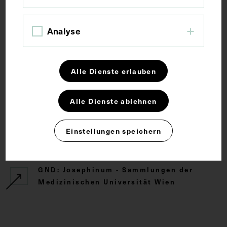
Die Fotografie ist vom Atelier Carl Magnus Lenander
Analyse
und Co., Stockholm, angefertigt worden.
Rechte
Alle Dienste erlauben
CC BY-NC-SA 4.0
Alle Dienste ablehnen
Einstellungen speichern
Externe Links
GND: Josephinum - Sammlungen der
Medizinischen Universität Wien