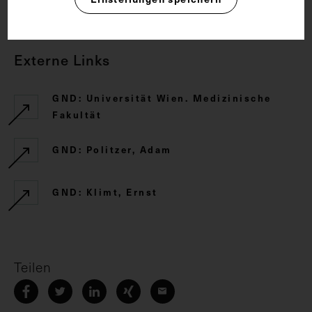
Externe Links
GND: Universität Wien. Medizinische
Fakultät
GND: Politzer, Adam
GND: Klimt, Ernst
Teilen