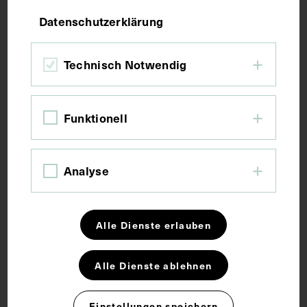
Bildmaß 29,8 x 21,9 cm
Datenschutzerklärung
Kurzbeschreibung
Technisch Notwendig
Lithografie von Ernst Klimt, Verlag L. Bergmann und
Comp., Wien. Neg. I 247/29, 301
Funktionell
Schlagwörter
Analyse
Arzt
Hals-Nasen-Ohren-Heilkunde
Alle Dienste erlauben
Rechte
Alle Dienste ablehnen
Einstellungen speichern
CC BY-NC-SA 4.0