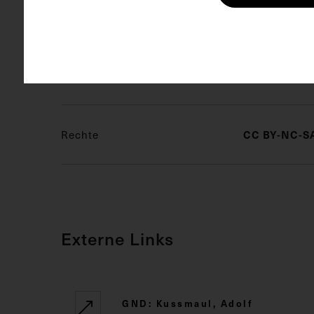
angefertigt. 
Schlagwörter
Bildnis
CC BY-NC-SA
Rechte
Externe Links
GND: Kussmaul, Adolf