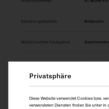
AT-MUW-FO-
Inventarnummer
Bildarchiv
Sammlungsbereich
Gastroenter
Medizinisches Fachgebiet
Fotografie (
Objektart
Privatsphäre
S/W Fotogra
Gegenstand
Diese Website verwendet Cookies bzw. ver
1868
Datierung
verwendeten Diensten finden Sie unter in 