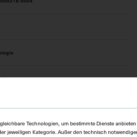
000218-0004
ologie
FO)
fie
gleichbare Technologien, um bestimmte Dienste anbieten 
der jeweiligen Kategorie. Außer den technisch notwendig