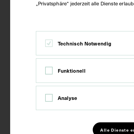
„Privatsphäre“ jederzeit alle Dienste erla
Freiburg im 
Ort
Technisch Notwendig
Karton
Material
Fotografie
Technik
Funktionell
Bildmaß 8,9 
Maße
Analyse
Bildmaß inkl
Kurzbeschreibung
Die Fotografi
Alle Dienste e