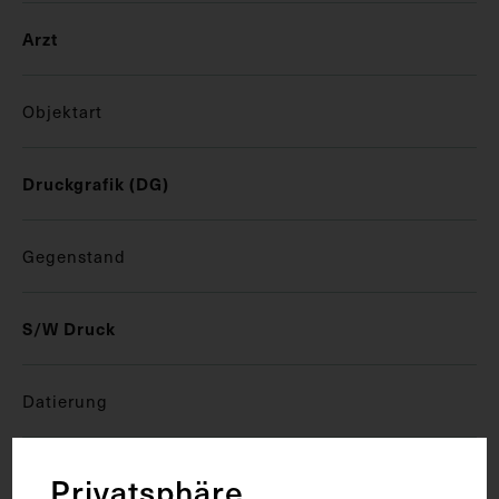
Arzt
Objektart
Druckgrafik (DG)
Gegenstand
S/W Druck
Datierung
circa 1950 - 1960
Privatsphäre