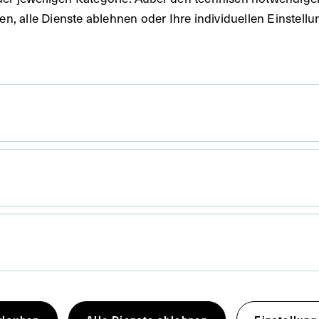
uben, alle Dienste ablehnen oder Ihre individuellen Einste
 x 16,8 cm
rag sind dem Ciba-Symposium, Bd. 4, Heft 1, 1956, S.
en worden.
rlauben
Alle Dienste ablehnen
Einstellung