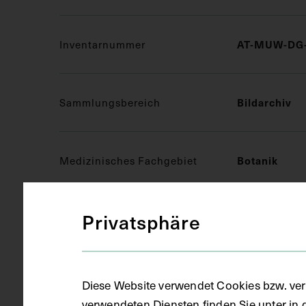
Inventarnummer
AT-MUW-DG-
Sammlungsbereich
Bildarchiv
Medizinisches Fachgebiet
Botanik
Privatsphäre
Objektart
Druckgrafik 
Gegenstand
S/W Druck
Diese Website verwendet Cookies bzw. ver
verwendeten Diensten finden Sie unter in 