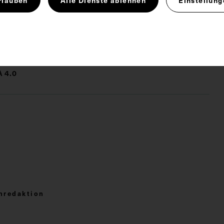
Botaniker
Jurist
 4.0
enredaktion