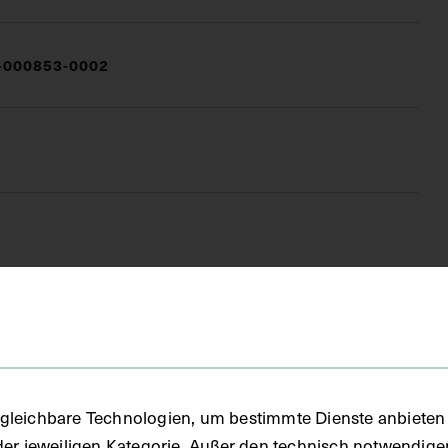
000853-0002
(DG)
gleichbare Technologien, um bestimmte Dienste anbieten 
der jeweiligen Kategorie. Außer den technisch notwendig