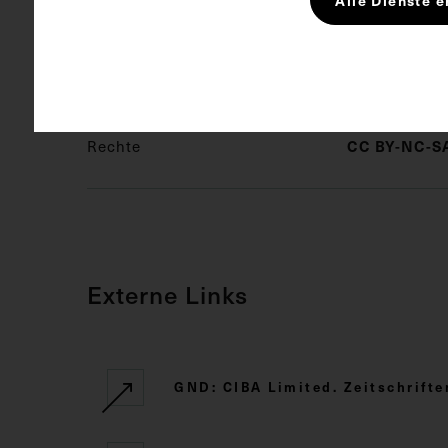
Schlagwörter
Biologe
Rechte
CC BY-NC-SA
Externe Links
GND: CIBA Limited. Zeitschrift