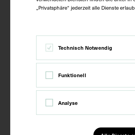
„Privatsphäre“ jederzeit alle Dienste erla
Datierung
1956
Material
Papier
Technisch Notwendig
Technik
Druck
Funktionell
Maße
Bildmaß 22,8
Analyse
Kurzbeschreibung
Bild und Beit
26, entnomm
Alle Dienste e