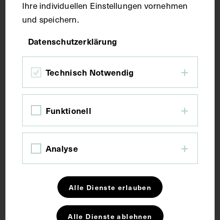
Ihre individuellen Einstellungen vornehmen
Maße
und speichern.
Datenschutzerklärung
Bildmaß 46 x 30,4 cm
Technisch Notwendig
Kurzbeschreibung
Auf der Rückseite mit einem Vermerk zur Leihgabe
Funktionell
durch die Gesellschaft der Ärzte, Wien.
Analyse
Schlagwörter
Arzt
Bakteriologie
Dermatologie
Alle Dienste erlauben
Syphilis
Alle Dienste ablehnen