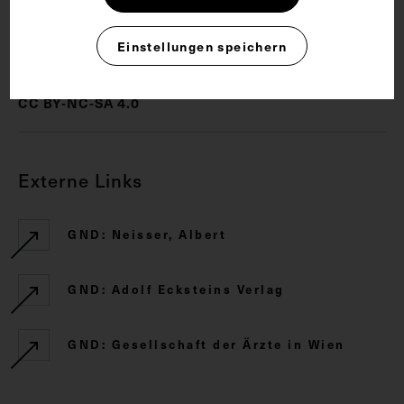
Rechte
Einstellungen speichern
CC BY-NC-SA 4.0
Externe Links
GND: Neisser, Albert
GND: Adolf Ecksteins Verlag
GND: Gesellschaft der Ärzte in Wien