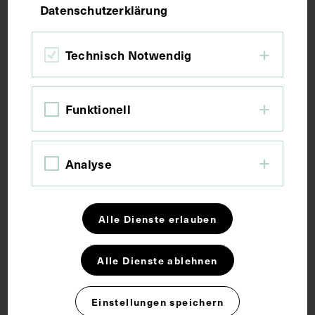
Datenschutzerklärung
Bildmaß 10,1 x 6,2 cm
Bildmaß inkl. Untergrund 14,5 x 8,2 cm
Technisch Notwendig
Kurzbeschreibung
Funktionell
Fotografie: Carl Albert Dauthendey.
Analyse
Schlagwörter
Alle Dienste erlauben
Anatomie
Arzt
Alle Dienste ablehnen
Rechte
Einstellungen speichern