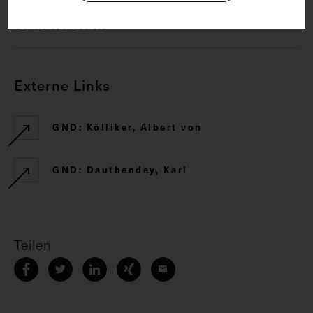
CC BY-NC-SA 4.0
Externe Links
GND: Kölliker, Albert von
GND: Dauthendey, Karl
Teilen